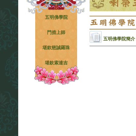
五明佛學院
門措上師
五明佛學院簡介
堪欽慈誠羅珠
堪欽索達吉