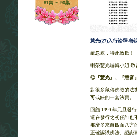
81集 ~ 90集
慧光(27)入行論釋‧
疏忽處，特此致歉！
喇榮慧光編輯小組 敬啟 2
◎『慧光』、『慧音
對很多藏傳佛教的法
可或缺的一套法寶。
回顧 1999 年元
這在發行之初任誰也
那麼多來自四面八方
正確認識佛法、認識