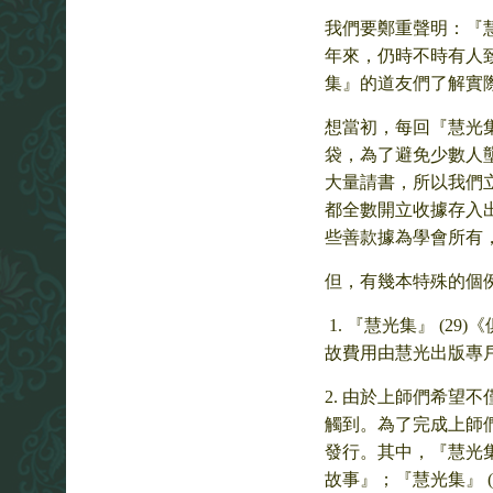
我們要鄭重聲明：『
年來，仍時不時有人
集』的道友們了解實
想當初，每回『慧光
袋，為了避免少數人
大量請書，所以我們
都全數開立收據存入
些善款據為學會所有
但，有幾本特殊的個
1. 『慧光集』 (
故費用由慧光出版專戶
2. 由於上師們希望
觸到。為了完成上師
發行。其中，『慧光集
故事』；『慧光集』 