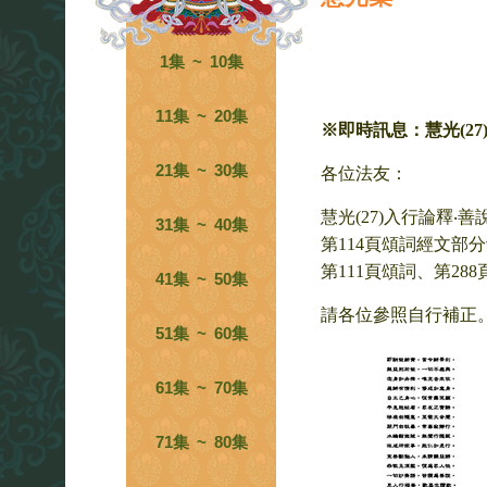
1集 ~ 10集
11集 ~ 20集
※即時訊息：慧光(27
21集 ~ 30集
各位法友：
慧光(27)入行論釋‧善
31集 ~ 40集
第114頁頌詞經文部
第111頁頌詞、第28
41集 ~ 50集
請各位參照自行補正
51集 ~ 60集
61集 ~ 70集
71集 ~ 80集