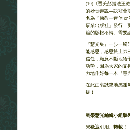
(19)《晉美彭措法
的妙音善說—訣竅薈萃
名為『佛教—迷信 o
事業出版社」發行，
篇的版權移轉。需要
『慧光集』一步一腳
能感恩，感恩於上師
信任，願意不斷地給
功勞，因為大家的支
力地作好每一本『慧
在此由衷誠摯地感謝
提！
喇榮慧光編輯小組聽列 20
※歡迎引用、轉載！