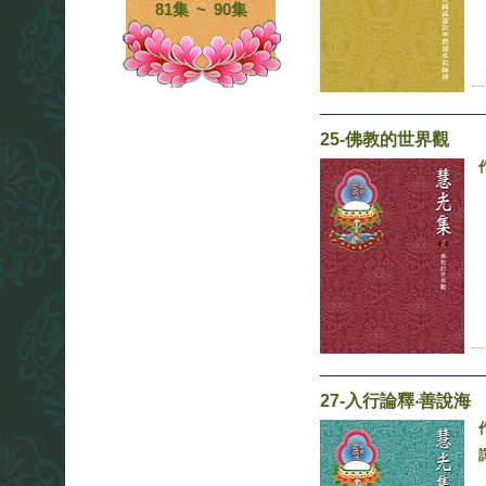
81集 ~ 90集
25-佛教的世界觀
27-入行論釋‧善說海