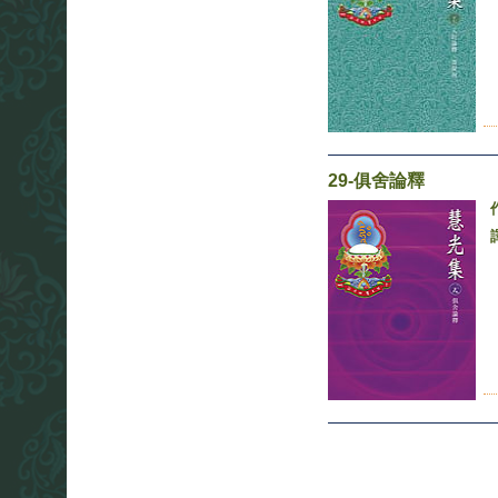
29-俱舍論釋