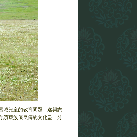
雪域兒童的教育問題，遂與志
存續藏族優良傳統文化盡一分