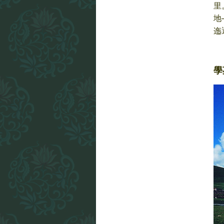
里
地
迤
學