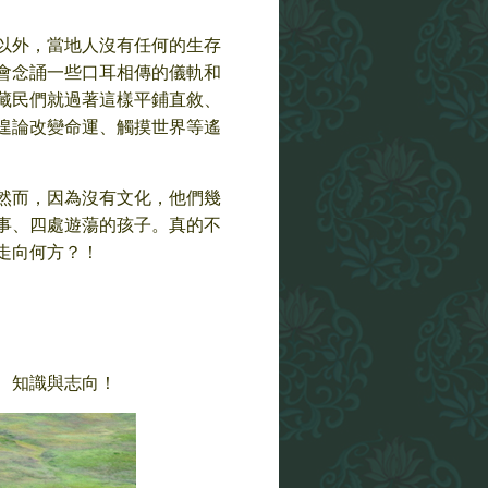
以外，當地人沒有任何的生存
會念誦一些口耳相傳的儀軌和
藏民們就過著這樣平鋪直敘、
遑論改變命運、觸摸世界等遙
然而，因為沒有文化，他們幾
事、四處遊蕩的孩子。真的不
走向何方？！
、知識與志向！