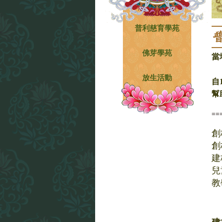
普利慈育學苑
佛芽學苑
當
放生活動
自
幫
==
創
創
建
兒
教