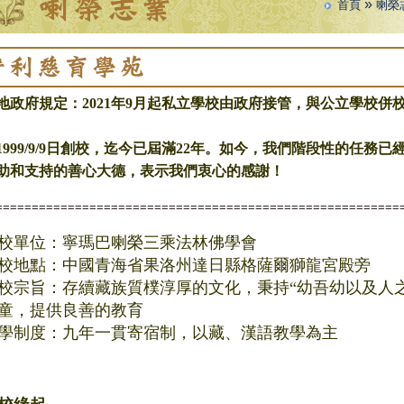
»
首頁
喇榮
地政府規定：2021年9月起私立學校由政府接管，與公立學校併
1999/9/9日創校，迄今已屆滿22年。如今，我們階段性的任務
助和支持的善心大德，表示我們衷心的感謝！
========================================================
校單位：寧瑪巴喇榮三乘法林佛學會
校地點：中國青海省果洛州達日縣格薩爾獅龍宮殿旁
校宗旨：存續藏族質樸淳厚的文化，秉持“幼吾幼以及人
童，提供良善的教育
學制度：九年一貫寄宿制，以藏、漢語教學為主