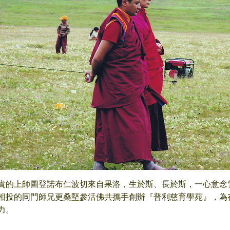
貴的上師圖登諾布仁波切來自果洛，生於斯、長於斯，一心意念
相投的同門師兄更桑堅參活佛共攜手創辦『普利慈育學苑』，為
力。