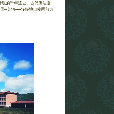
導發現的千年遺址、古代佛法勝
母─黃河──靜靜地自校園前方