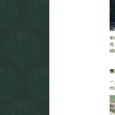
學
理
體
學
一
州