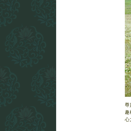
尊
趣
心