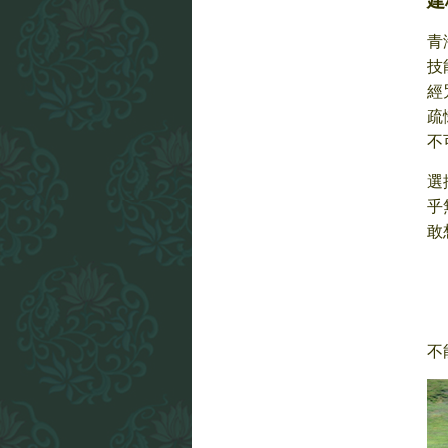
建
青
技
經
疏
不
選
乎
敢
不