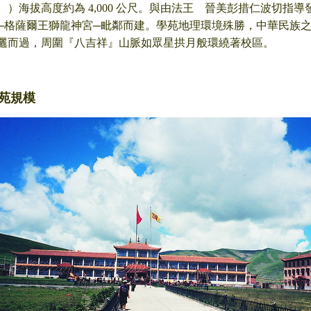
。）海拔高度約為 4,000 公尺。與由法王 晉美彭措仁波切指
─格薩爾王獅龍神宮─毗鄰而建。學苑地理環境殊勝，中華民族之
邐而過，周圍『八吉祥』山脈如眾星拱月般環繞著校區。
苑規模