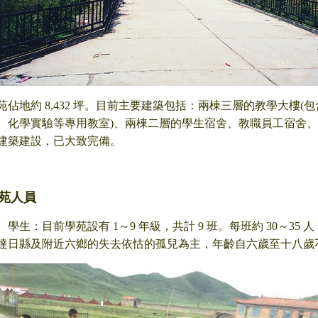
苑佔地約 8,432 坪。目前主要建築包括：兩棟三層的教學大樓
、化學實驗等專用教室)、兩棟二層的學生宿舍、教職員工宿舍
建築建設，已大致完備。
苑人員
、學生：目前學苑設有 1～9 年級，共計 9 班。每班約 30～35 
達日縣及附近六鄉的失去依怙的孤兒為主，年齡自六歲至十八歲