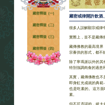
藏密釋疑 (一)
藏密戒律開許飲酒
藏密釋疑 (二)
很多人誤解顯宗戒律
藏密釋疑 (三)
實際上，並不是藏傳
藏傳佛教的最高境界
藏密釋疑 (四)
宗薈供的形式，都不
除了寧瑪派以外的其
特別強調肉食的過患
其實，藏傳佛教也不
即身虹光成就的典範
也是吃素的。這方面
素。
但不可否認的，絕大