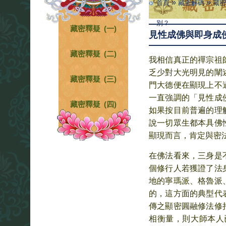
»
»
首頁
藏密解碼
藏密
別？
藏密釋疑 (一)
見性成佛與即身成
藏密釋疑 (二)
我相信真正的禪宗祖
乏少對大光明見的闡
藏密釋疑 (三)
門大德便在顯現上不
一直強調的「見性成
藏密釋疑 (四)
如果按目前普遍的理
說一切眾生都本具佛
顯現而言，肯定與密
在佛法看來，三身是
個修行人若獲證了法
地的寧瑪派、格魯派
的，這方面的典型代
傳之顯密圓融修法修
相衡量，則大師本人