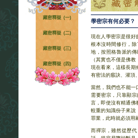
藏密釋疑 (一)
學密宗有何必要？
藏密釋疑 (二)
現在人學密宗是很好
根本沒時間修行，除
藏密釋疑 (三)
地，按照格魯派的傳
（其實也不僅是佛教
藏密釋疑 (四)
現在看來，這樣長期
有密法的竅訣、灌頂
當然，我們也不能一
需要密宗，只靠顯宗
言，即使沒有精通佛
較重的知識份子來說
罪業，此時就必須用
而禪宗，雖然從歷代