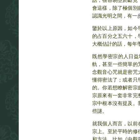
話，很容易墮於斷見
會這樣，除了極個別
認識光明之間，有一
鑒於以上原因，如今
的占百分之五六十，
大概估計的話，每年
既然學密宗的人日益
軌，甚至一些簡單的
念觀音心咒就是密咒
懂得密法了；或者只
的。你若想瞭解密宗
宗原來有一套非常完
宗中根本沒有提及。
些謎。
就我個人而言，以前
宗上。至於平時的修
和方法。比如《中觀