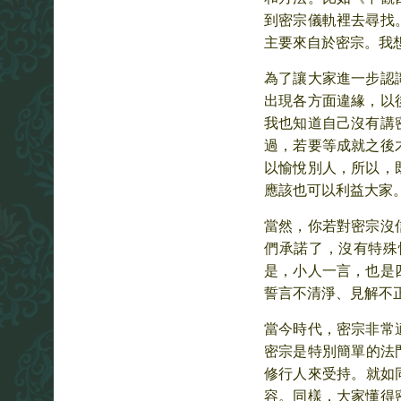
到密宗儀軌裡去尋找
主要來自於密宗。我
為了讓大家進一步認
出現各方面違緣，以
我也知道自己沒有講
過，若要等成就之後
以愉悅別人，所以，
應該也可以利益大家
當然，你若對密宗沒
們承諾了，沒有特殊
是，小人一言，也是
誓言不清淨、見解不
當今時代，密宗非常
密宗是特別簡單的法
修行人來受持。就如
容。同樣，大家懂得