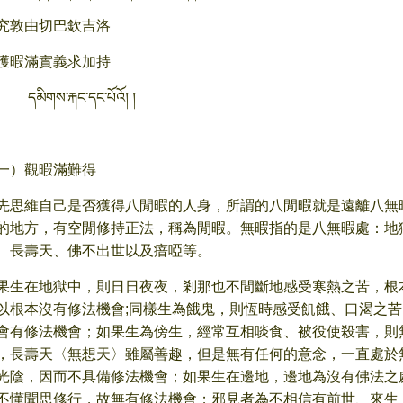
究敦由切巴欽吉洛
獲暇滿實義求加持
ིགས་རྐང་དང་པོའོ། །
一）觀暇滿難得
先思維自己是否獲得八閒暇的人身，所謂的八閒暇就是遠離八無
的地方，有空閒修持正法，稱為閒暇。無暇指的是八無暇處：地
、長壽天、佛不出世以及瘖啞等。
果生在地獄中，則日日夜夜，剎那也不間斷地感受寒熱之苦，根
以根本沒有修法機會;同樣生為餓鬼，則恆時感受飢餓、口渴之
會有修法機會；如果生為傍生，經常互相啖食、被役使殺害，則
，長壽天〈無想天〉雖屬善趣，但是無有任何的意念，一直處於
光陰，因而不具備修法機會；如果生在邊地，邊地為沒有佛法之
不懂聞思修行，故無有修法機會；邪見者為不相信有前世、來生