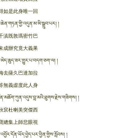
得如是此身唯一回
་ཆེན་གཏན་གྱི་འདུན་མ་མི་སྒྲུབ་པར། །
千滇既敦瑪密竹巴
未成辦究竟大義果
་མེད་ཆུད་ཟར་གྱུར་པ་བདག་ཅག་ལ། །
梅去薩久巴達加拉
等無義虛度此人身
ན་མཆོག་ཀུན་འདུས་བླ་མའི་ཐུགས་རྗེས་གཟིགས། །
秋袞杜喇美突傑西
寶總集上師悲眼視
འབྱོར་དོན་ཡོད་བྱེད་པར་བྱིན་གྱིས་རློབས། །