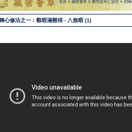
»
»
»
首頁
藏密薈萃
圖登諾布仁波切
四轉
轉心修法之一：觀暇滿難得 - 八無暇 (1)