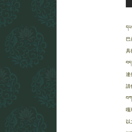
དཔལ
巴
具
བདག
達
請
བཀའ
嘎
以