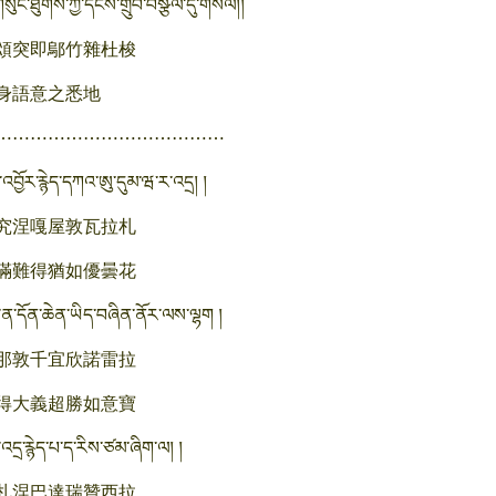
་གསུང་ཐུགས་ཀྱི་དངོས་གྲུབ་བསྩལ་དུ་གསོལ།།
頌突即鄔竹雜杜梭
身語意之悉地
⋯⋯⋯⋯⋯⋯⋯⋯⋯⋯⋯⋯⋯
འབྱོར་རྙེད་དཀའ་ཨུ་དུམ་ཝ་ར་འདྲ། །
究涅嘎屋敦瓦拉札
滿難得猶如優曇花
ད་ན་དོན་ཆེན་ཡིད་བཞིན་ནོར་ལས་ལྷག །
那敦千宜欣諾雷拉
得大義超勝如意寶
་འདྲ་རྙེད་པ་ད་རིས་ཙམ་ཞིག་ལ། །
札涅巴達瑞贊西拉