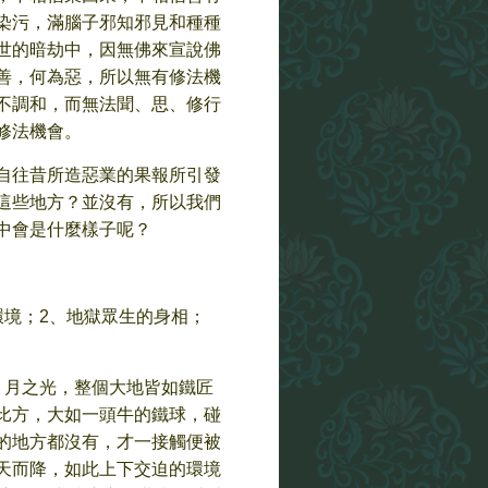
染污，滿腦子邪知邪見和種種
世的暗劫中，因無佛來宣說佛
善，何為惡，所以無有修法機
不調和，而無法聞、思、修行
修法機會。
自往昔所造惡業的果報所引發
這些地方？並沒有，所以我們
中會是什麼樣子呢？
環境；2、地獄眾生的身相；
、月之光，整個大地皆如鐵匠
比方，大如一頭牛的鐵球，碰
的地方都沒有，才一接觸便被
天而降，如此上下交迫的環境