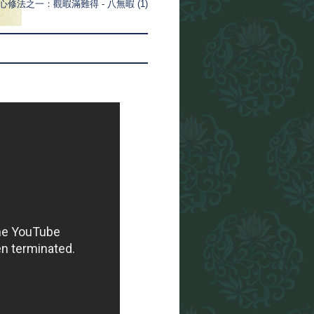
心修法之一：觀暇滿難得 - 八無暇 (1)