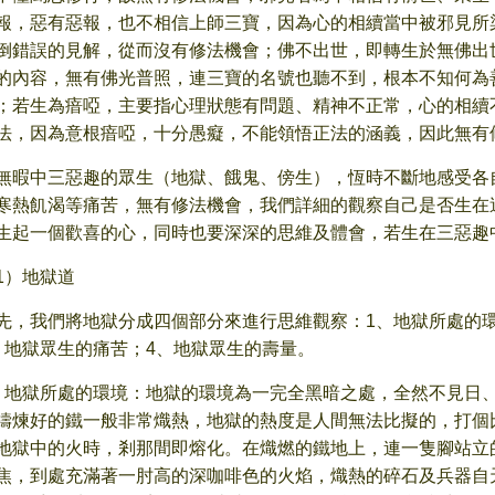
報，惡有惡報，也不相信上師三寶，因為心的相續當中被邪見所
倒錯誤的見解，從而沒有修法機會；佛不出世，即轉生於無佛出
的內容，無有佛光普照，連三寶的名號也聽不到，根本不知何為
；若生為瘖啞，主要指心理狀態有問題、精神不正常，心的相續
法，因為意根瘖啞，十分愚癡，不能領悟正法的涵義，因此無有
無暇中三惡趣的眾生（地獄、餓鬼、傍生），恆時不斷地感受各
寒熱飢渴等痛苦，無有修法機會，我們詳細的觀察自己是否生在
生起一個歡喜的心，同時也要深深的思維及體會，若生在三惡趣
1）地獄道
先，我們將地獄分成四個部分來進行思維觀察：1、地獄所處的
、地獄眾生的痛苦；4、地獄眾生的壽量。
、地獄所處的環境：地獄的環境為一完全黑暗之處，全然不見日
鑄煉好的鐵一般非常熾熱，地獄的熱度是人間無法比擬的，打個
地獄中的火時，剎那間即熔化。在熾燃的鐵地上，連一隻腳站立
焦，到處充滿著一肘高的深咖啡色的火焰，熾熱的碎石及兵器自