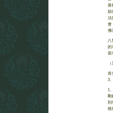
善
顛
法
會
佛
八
的
當
（
首
3
1
剛
到
燒