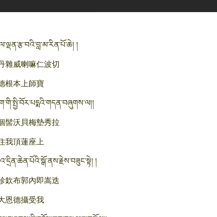
་ལྡན་རྩ་བའི་བླ་མ་རིན་པོ་ཆེ། །
丹雜威喇嘛仁波切
德根本上師寶
་གི་སྤྱི་བོར་པདྨའི་གདན་བཞུགས་ལ།།
個髻沃貝梅墊秀拉
住我頂蓮座上
་དྲིན་ཆེན་པོའི་སྒོ་ནས་རྗེས་བཟུང་སྟེ། །
珍欽布郭內即嵩迭
大恩德攝受我