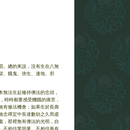
暇。總的來說，沒有生在八無
獄、餓鬼、傍生、邊地、邪
本無法生起修持佛法的念頭，
苦，時時都要感受饑餓的痛苦，
無有修法機會；如果生於長壽
無念禪定中長達數劫之久而虛
處，那裡無有佛法的光明，自
，不相信業因果，不相信善有