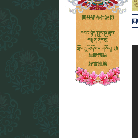
圖登諾布仁波切
四
དབང་སྟོད་སྤྲུལ་སྐུ་ཐུབ་
བསྟན་ནོར་བུ།
སྲོག་བླུའི་དོགས་གཅོད། 放
生斷惑語
好書推薦