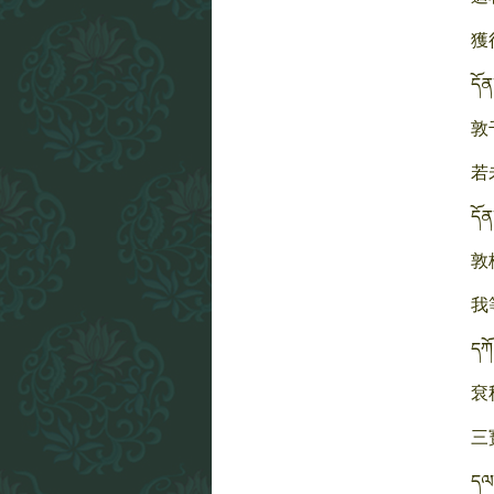
獲
དོན
敦
若
དོན
敦
我
དཀོ
袞
三
དལ་