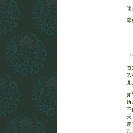
達
願
དམ
（
首
暇
見
如
所
不
天
度
己