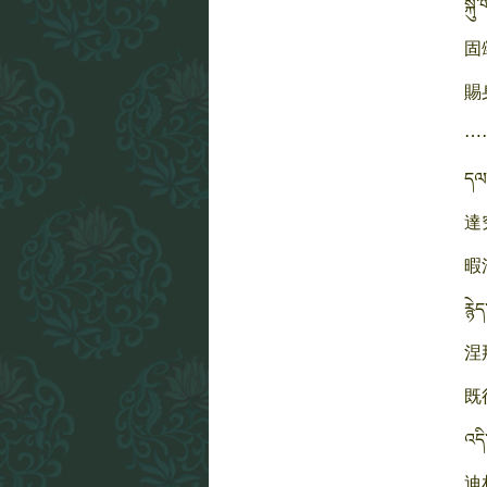
སྐུ
固
賜
⋯
དལ་
達
暇
རྙེ
涅
既
འདི
迪