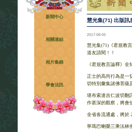
新聞中心
慧光集(71) 出版訊
2017-08-05
相關連結
慧光集(71)《君規教
道友請閱！！
相片集錦
《君規教言論釋》
全
正士的高尚行為是一
切特別彙集諸佛菩薩
學會法訊
堪布索達吉仁波切翻
作甚深的觀察，將會
全省各流通處，將於 201
寧瑪巴喇榮三乘法林