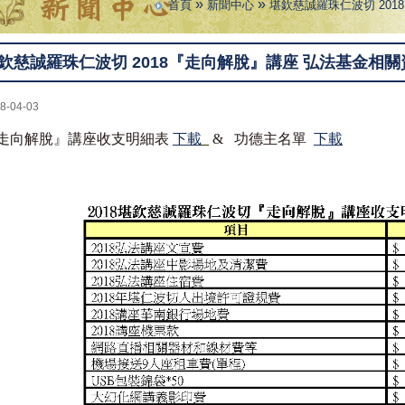
»
»
首頁
新聞中心
堪欽慈誠羅珠仁波切 20
欽慈誠羅珠仁波切 2018『走向解脫』講座 弘法基金相關
8-04-03
走向解脫』講座收支明細表
下載
&
功德主名單
下載