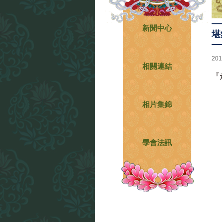
新聞中心
堪
201
相關連結
『
相片集錦
學會法訊