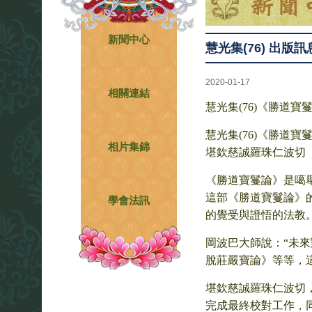
新聞中心
慧光集(76) 出版訊
2020-01-17
相關連結
慧光集(76)《勝道寶鬘
慧光集(76)《勝道
相片集錦
堪欽慈誠羅珠仁波切
《勝道寶鬘論》是噶
這部《勝道寶鬘論》
學會法訊
的覺受與證悟的法教
岡波巴大師說：“未
脫莊嚴寶論》等等，
堪欽慈誠羅珠仁波切，自
完成最終校對工作，