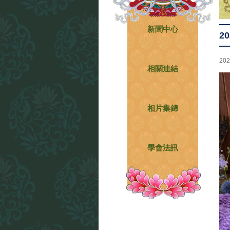
新聞中心
2
202
相關連結
相片集錦
學會法訊