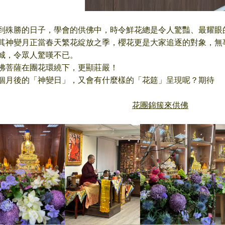
到殊勝的日子，學會的供佛中，時令鮮花總是令人驚豔、最耀眼
其神變月正當春天繁花綻放之季，櫻花更是大家追逐的對象，無
城，令眾人驚嘆不已。
佛菩薩在團花環繞下，更顯莊嚴！
個月後的「神變日」，又會有什麼樣的「花筵」呈現呢？期待
花團錦簇來供佛