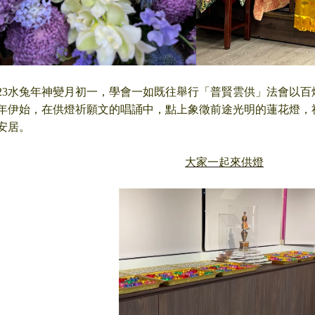
023水兔年神變月初一，學會一如既往舉行「普賢雲供」法會以
年伊始，在供燈祈願文的唱誦中，點上象徵前途光明的蓮花燈，
安居。
大家一起來供燈