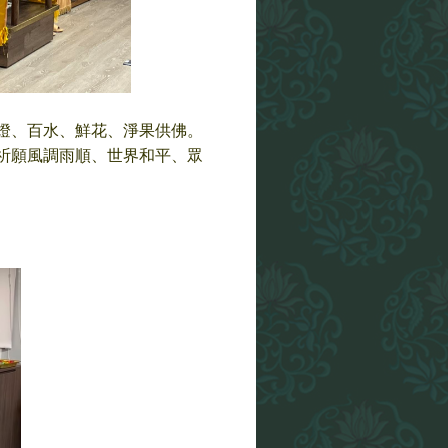
百燈、百水、鮮花、淨果供佛。
祈願風調雨順、世界和平、眾