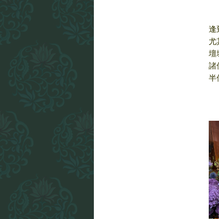
逢
尤
壇
諸
半