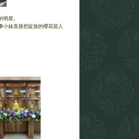
的明星。
事小妹直接把綻放的櫻花迎人