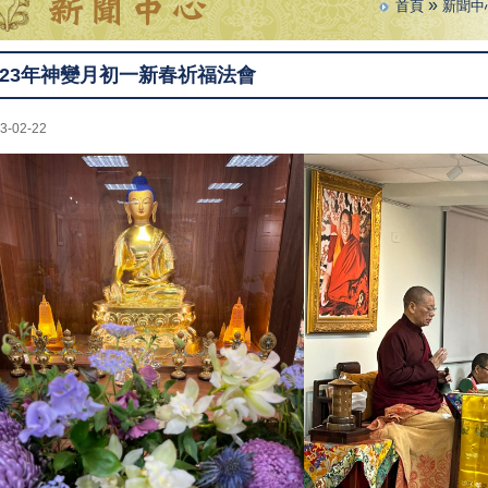
»
首頁
新聞中
023年神變月初一新春祈福法會
3-02-22