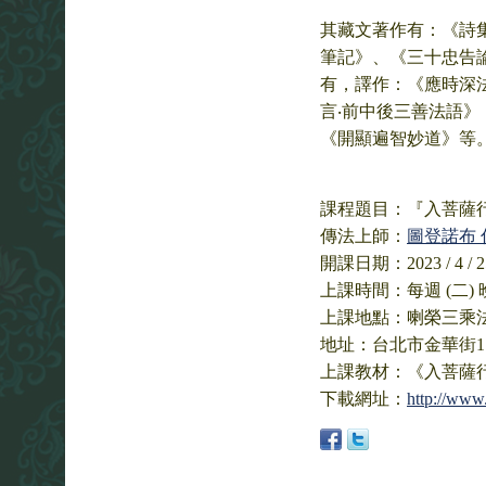
其藏文著作有：《詩
筆記》、《三十忠告
有，譯作：《應時深
言‧前中後三善法語
《開顯遍智妙道》等
課程題目：『入菩薩
傳法上師：
圖登諾布 
開課日期：2023 / 4 / 
上課時間：每週 (二) 晚上
上課地點：喇榮三乘
地址：台北市金華街1
上課教材：《入菩薩
下載網址：
http://www