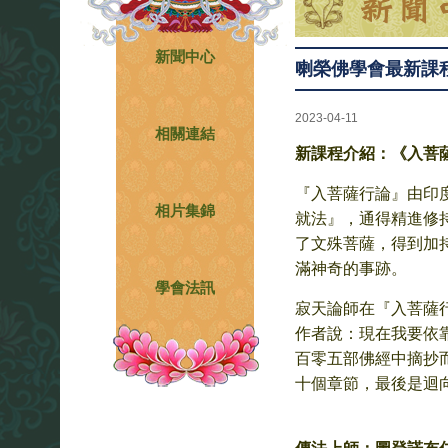
新聞中心
喇榮佛學會最新課
2023-04-11
相關連結
新課程介紹：《
入菩
『入菩薩行論』由印
相片集錦
就法』，通得精進修
了文殊菩薩，得到加
滿神奇的事跡。
學會法訊
寂天論師在『入菩薩
作者說：現在我要依
百零五部佛經中摘抄
十個章節，最後是迴