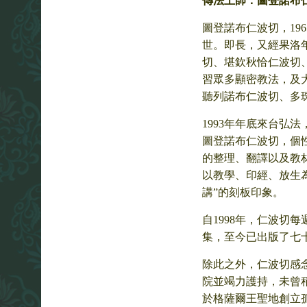
傳法上師：圖登諾布
圖登諾布仁波切，19
世。即長，又經果洛
切、堪欽秋恰仁波切
習眾多顯密教法，及大
聽列諾布仁波切、多
1993年年底來台弘
圖登諾布仁波切，個
的整理、翻譯以及教
以教學、印經、放生
講”的刻板印象。
自1998年，仁波切
集，至今已出版了七
除此之外，仁波切感
院並竭力護持，未曾稍
於格薩爾王聖地創立