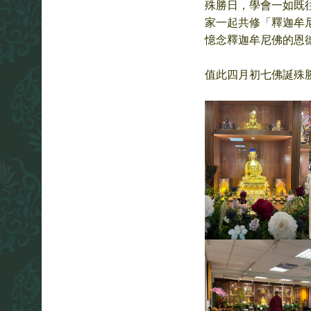
殊勝日，學會一如既
家一起共修「釋迦牟
憶念釋迦牟尼佛的恩
值此四月初七佛誕殊