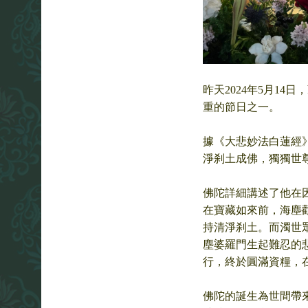
昨天2024年5月1
重的節日之一。
據《大悲妙法白蓮經
淨刹土成佛，獨獨世
佛陀詳細講述了他在
在寶藏如來前，海塵
持清淨刹土。而濁世
塵婆羅門生起難忍的
行，終於圓滿資糧，
佛陀的誕生為世間帶