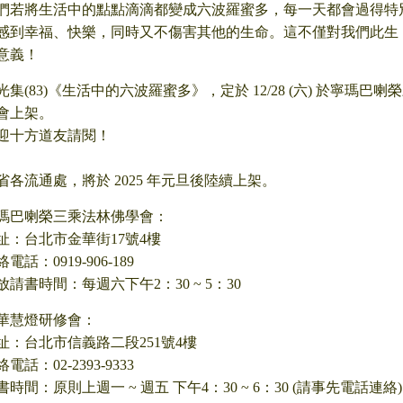
們若將生活中的點點滴滴都變成六波羅蜜多，每一天都會過得特
感到幸福、快樂，同時又不傷害其他的生命。這不僅對我們此生
意義！
光集(83)《生活中的六波羅蜜多》，定於 12/28 (六) 於寧瑪
會上架。
迎十方道友請閱！
省各流通處，將於 2025 年元旦後陸續上架。
瑪巴喇榮三乘法林佛學會：
址：台北市金華街17號4樓
電話：0919-906-189
放請書時間：每週六下午2：30 ~ 5：30
華慧燈研修會：
址：台北市信義路二段251號4樓
電話：02-2393-9333
書時間：原則上週一 ~ 週五 下午4：30 ~ 6：30 (請事先電話連絡)