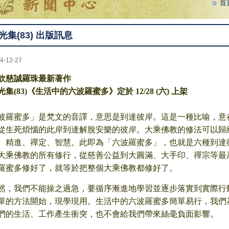
首
光集(83) 出版訊息
4-12-27
欽慈誠羅珠最新著作
光集(83)《生活中的六波羅蜜多》定於 12/28 (六) 上架
波羅蜜多」是梵文的音譯，意思是到達彼岸。這是一種比喻，意
從生死煩惱的此岸到達解脫安樂的彼岸。大乘佛教的修法可以歸
、精進、禪定、智慧。此即為「六波羅蜜多」，也就是六種到達
大乘佛教的所有修行，從慈善公益到大圓滿、大手印、禪宗等最
羅蜜多修好了，就等於把整個大乘佛教都修好了。
然，我們不能操之過急，要循序漸進地學習並逐步落實到實際行
單的方法開始，現學現用。生活中的六波羅蜜多簡單易行，我們
們的生活、工作產生衝突，也不會給我們帶來絲毫負面影響。