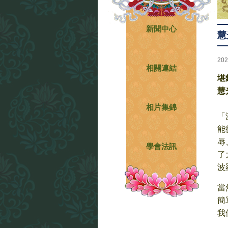
新聞中心
慧
202
相關連結
堪
慧
相片集錦
「
能
辱
學會法訊
了
波
當
簡
我