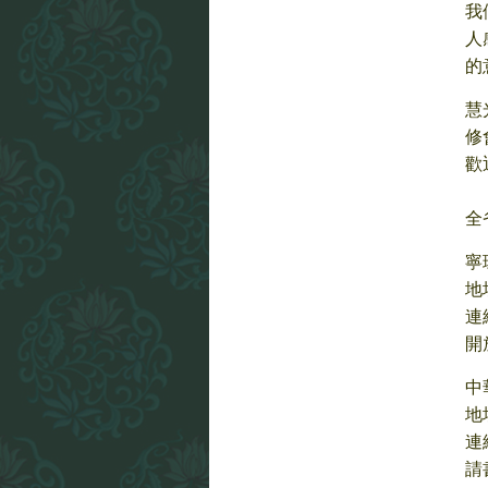
我
人
的
慧
修
歡
全
寧
地
連絡
開
中
地
連絡
請