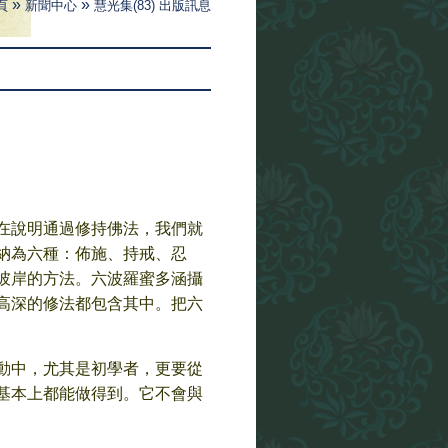
»
»
頁
新聞中心
慧光集(83) 出版訊息
在說明通過修持佛法，我們就
納為六種：佈施、持戒、忍
彼岸的方法。六波羅蜜多涵攝
高深的修法都包含其中。把六
動中，尤其是初學者，更要從
基本上都能做得到。它不會與