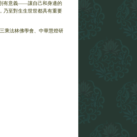
別有意義——讓自己和身邊的
，乃至對生生世世都具有重要
巴喇榮三乘法林佛學會、中華慧燈研