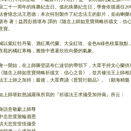
寂二十一周年的殊勝紀念日。值此殊勝紀念日，學會依循過往20
法會憶念法王恩德；本次特別製作了紀念法王的影片，並由喇榮
堪布 著｜益西彭措堪布 譯的《隨念上師如意寶簡略祈禱文．信
意寶。
城以紫紅牡丹菊、酒紅萬代蘭、大朵紅玫、金色&綠色枝葉妝點
含苞的橘紅寒梅，雅致中透著欣欣向榮的氣象。
會一開始，在上師圖登諾布仁波切的帶領下，大眾手持文心蘭供
《隨念上師如意寶簡略祈禱文．信心之音》，並共修法王上師相
法王上師之加持；最後，大眾齊誦《普賢行願品》、《願海精髓
如上師堪欽慈誠羅珠所寫的『祈禱法王求攝受加持偈』所云：
身語意敬獻上師尊
中念您度脫輪迴恩
請大悲世世恆攝受