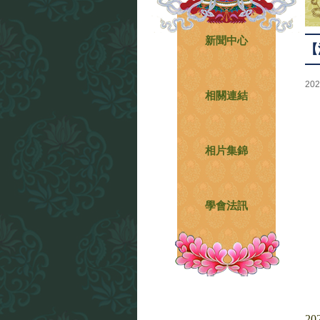
新聞中心
【
202
相關連結
相片集錦
學會法訊
2