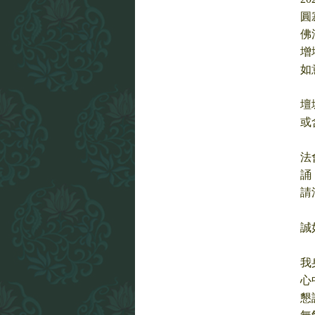
圓
佛
增
如
壇
或
法
誦
請
誠
我
心
懇