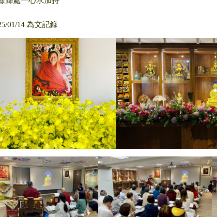
餘歸處一心求加持
25/01/14 為文記錄