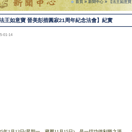
»
»
首頁
新聞中心
【法王如意寶
法王如意寶 晉美彭措圓寂21周年紀念法會】紀實
5-01-14
025年1月13日(星期一，藏曆11月15日)，是一切功德利樂之源