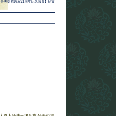
 晉美彭措圓寂21周年紀念法會】紀實
——大恩上師法王如意寶 晉美彭措