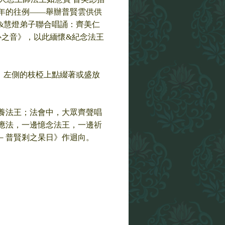
年的往例——舉辦普賢雲供供
&慧燈弟子聯合唱誦：齊美仁
心之音》，以此緬懷&紀念法王
，左側的枝椏上點綴著或盛放
養法王；法會中，大眾齊聲唱
應法，一邊憶念法王，一邊祈
－普賢剎之杲日》作迴向。