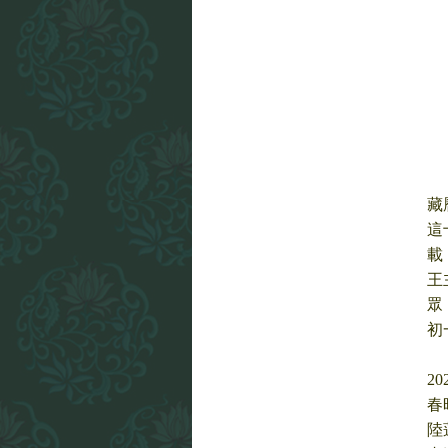
藏
這
載
王
眾
初
2
春
陸