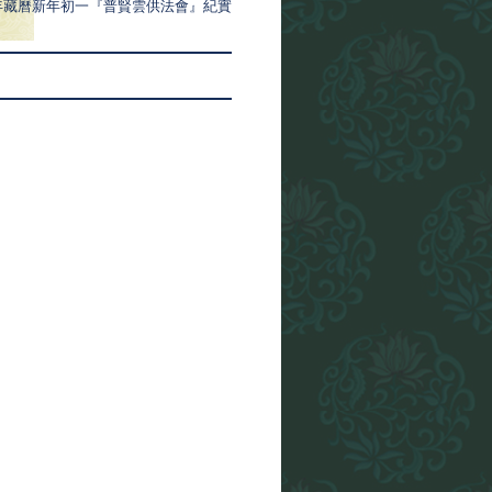
8木蛇年藏曆新年初一『普賢雲供法會』紀實