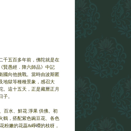
二千五百多年前，佛陀就是在
《賢愚經．降六師品》中記
衛國向他挑戰。當時由波斯匿
及地獄等種種景象，感召大
陀。這十五天，正是藏曆正月
日子。
燈、百水、鮮花 淨果 供佛。初
火鶴，搭配紫色豌豆花、各色
花粉嫩的花蕊&崢嶸的枝枒，