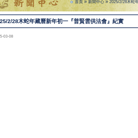
»
»
首頁
新聞中心
2025/2/2
025/2/28木蛇年藏曆新年初一『普賢雲供法會』紀實
5-03-08