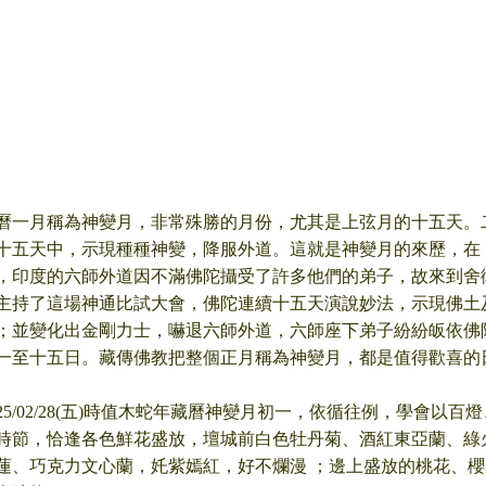
曆一月稱為神變月，非常殊勝的月份，尤其是上弦月的十五天。
十五天中，示現種種神變，降服外道。這就是神變月的來歷，在
，印度的六師外道因不滿佛陀攝受了許多他們的弟子，故來到舍
主持了這場神通比試大會，佛陀連續十五天演說妙法，示現佛土
；並變化出金剛力士，嚇退六師外道，六師座下弟子紛紛皈依佛
一至十五日。藏傳佛教把整個正月稱為神變月，都是值得歡喜的
025/02/28(五)時值木蛇年藏曆神變月初一，依循往例，學會以百
時節，恰逢各色鮮花盛放，壇城前白色牡丹菊、酒紅東亞蘭、綠
蓮、巧克力文心蘭，奼紫嫣紅，好不爛漫 ；邊上盛放的桃花、櫻