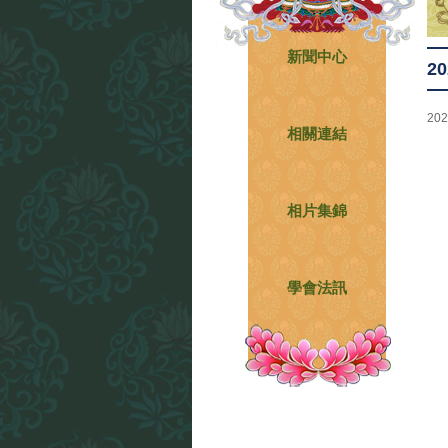
新聞中心
2
202
相關連結
相片集錦
學會法訊