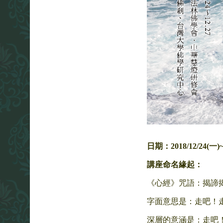
日期：2018/12/24(一)~
講座命名緣起：
《心經》咒語：揭諦揭
字面意思是：走吧！
深層的意涵是：走吧