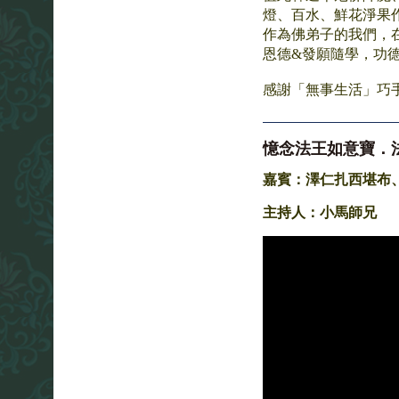
燈、百水、鮮花淨果
作為佛弟子的我們，
恩德&發願隨學，功
感謝「無事生活」巧
憶念法王如意寶．
嘉賓：澤仁扎西堪布
主持人：小馬師兄