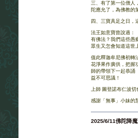
三、有了第一位僧人
陀應允了，為佛教的
四、三寶具足之日，
法王如意寶曾說過：
有佛法？我們這些愚
眾生又怎會知道這世
值此釋迦牟尼佛初轉
花淨果作廣供，把握
師的帶領下一起恭誦
益不可思議！
上師 圖登諾布仁波
感謝「無事」小妹的
2025/6/11佛