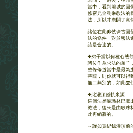
若問：「過去，在印
當中，看到壇城的圖
修密咒金剛乘教法的
法，所以才廣開了實
諸位在此仰仗珠古圖
法的條件，對於密法
該是合適的。
✥弟子當以何種心態
諸位作為求法的弟子
整條修道當中是最為
菩薩，則你就可以得
無二無別的，如此去
✥此灌頂儀軌來源
這個法是噶瑪林巴取
教法，後來是由敏珠
此再編纂的。
～謹如實紀錄灌頂前的上