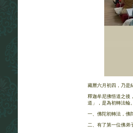
藏曆六月初四，乃是
釋迦牟尼佛悟道之後
道」，是為初轉法輪
一、佛陀初轉法，佛
二、有了第一位佛弟