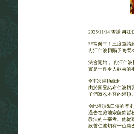
2025/11/14 
非常榮幸！三度邀請
冉江仁波切賜予喇榮
法會開始， 冉江仁
實是一件令人歡喜的
✥本次灌頂緣起
由於圖登諾布仁波切
子們寂忿本尊的灌頂
✥此灌頂&口傳的歷
過去在藏地宗薩欽哲
教法的主宰者。他從
欽哲仁波切有一位康