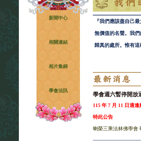
新聞中心
『我們應該盡自己最
無價值的名聲。我們
相關連結
歸真的處所。惟有這
相片集錦
學會法訊
學會週六暫停開放
115 年 7 月 11 日適
特此公告
喇榮三乘法林佛學會