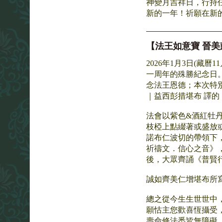
神變月吉祥日，行持
新的一年！祈願在新
【法王如意寶 晉美
2026年1月3日(藏
一周年的殊勝紀念日
念法王恩德；本次特
｜益西彭措堪布 譯
法會以紫色&酒紅牡
枝椏上點綴著或盛放
諾布仁波切的帶領下
祈禱文．信心之音》
後，大眾齊誦《普賢
誠如齊美仁增堪布所
總之從今生生世世中
願怙主您歡喜恆攝受
壽命修法悉皆無障礙