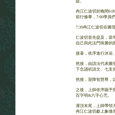
筵。
冉江仁波切於晚間6:
前行修畢，7:00學
7:30冉江仁波切在
仁波切首先提及，當
自己與此法門殊勝的
接著，依序進行沐浴
然後，由請法代表圖
下念誦祈請文、七支
然後，迎降智慧尊，
之後，上師依序賜予
百字明&六字心咒。
灌頂末尾，上師帶領
冉江仁波切獻上象徵