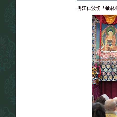
冉江仁波切「敏林