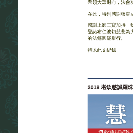
帶領大眾迴向，法會
在此，特別感謝張崑
感謝上師三寶加持，
登諾布仁波切慈悲為
的法筵圓滿舉行。
特以此文紀錄
2018 堪欽慈誠羅