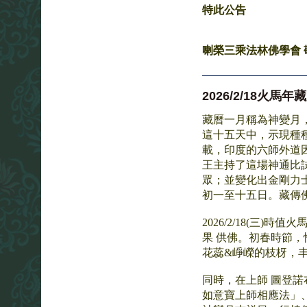
特此公告
喇榮三乘法林佛學會 敬啟 
2026/2/18
藏曆一月稱為神變月
這十五天中，示現種
載，印度的六師外道
王主持了這場神通比
眾；並變化出金剛力
初一至十五日。藏傳
2026/2/18(三
果 供佛。初春時節
花蕊&崢嶸的枝枒，
同時，在上師 圖登
如意寶上師相應法」