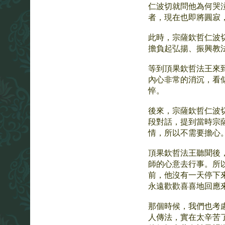
仁波切就問他為何哭
者，現在也即將圓寂
此時，宗薩欽哲仁波
擔負起弘揚、振興教
等到頂果欽哲法王來
內心非常的消沉，看
悴。
後來，宗薩欽哲仁波
段對話，提到當時宗
情，所以不需要擔心
頂果欽哲法王聽聞後
師的心意去行事。所
前，他沒有一天停下
永遠歡歡喜喜地回應
那個時候，我們也考
人傳法，實在太辛苦