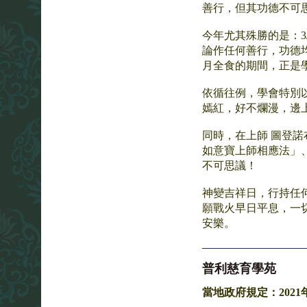
善行，但其功德不可
今年尤其殊勝的是：
論作任何善行，功德
月全食的期間，正是
依循往例，學會特別
嫣紅，好不爛漫，邊
同時，在上師 圖登
如意寶上師相應法」
不可思議！
神變吉祥日，行持任
願戰火早日平息，一
安樂。
普利慈育學苑
當地政府規定：202