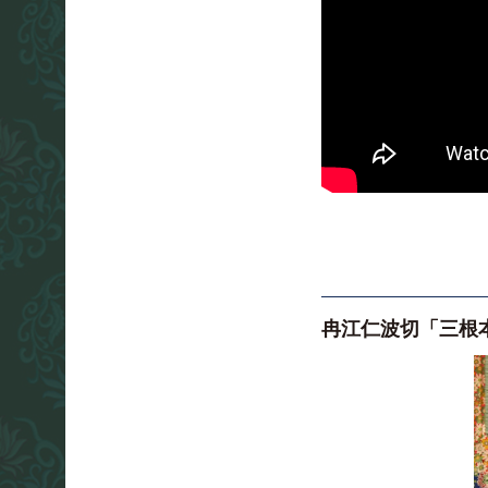
冉江仁波切「三根