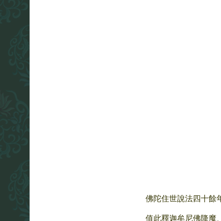
佛陀住世說法四十餘
值此釋迦牟尼佛降魔