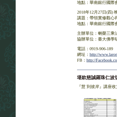
地點：華南銀行國際會
2018年12月27日(四) 
講題：帶領實修觀心
地點：華南銀行國際會
主辦單位：喇榮三乘
協辦單位：臺大佛學
電話：0919-906-189
網址：
http://www.laro
FB：
http://Facebook.c
堪欽慈誠羅珠仁波切
『慧˙到彼岸』講座收