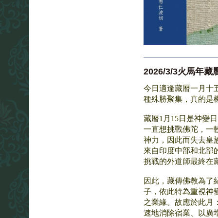
2026/3/3火馬
今日適逢藏曆一月十
種殊勝聚集，真的是
藏曆1月15日是神
一直想挑戰佛陀，一
神力，因此而失去皇
來自印度中部和北部
挑戰的外道師最終在
因此，藏傳佛教為了
子，依此特為重視神
之業緣。故應於此月
速地消除宿業、以廣