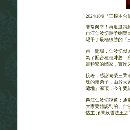
2024/10/9『三根
非常榮幸！再度邀請
冉江仁波切賜予喇榮
賜予了最極殊勝的『
甫一開場，仁波切就
為了配合種種殊勝，
震頻繁的國家，寶座
接著，感謝喇榮三乘
珠的親弟子，由於大
薩埵』灌頂，今年要
冉江仁波切說道：通
大家要體認到的。仁
怙主 頂果欽哲法王