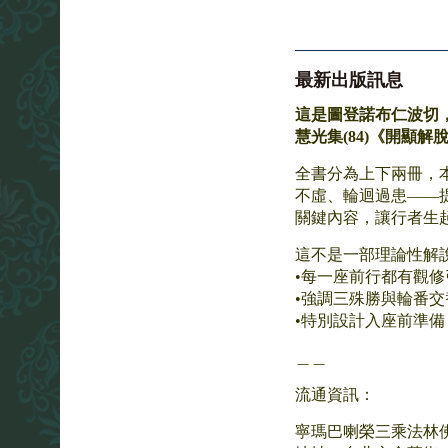
最新出版訊息
這是圖登諾布仁波切
慧光集(84)《
開顯解
全書分為上下兩冊，
不虛、輪迴過患——
關鍵內容，讓行者生
這不是一部理論性解
•每一座前行都有觀
•強調三殊勝與輪番
•特別設計入座前準
＿＿
流通資訊：
寧瑪巴喇榮三乘法林