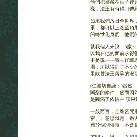
他們把書藏在袖子裡
樣，法王有時得口傳
如果我們放眼全世界
承，都可以上溯至頂
的轉世化身們，他們
就我個人來說，5歲
以我在他的面前求得
不是說——我去仔細
場，所以得到了不少
果欽哲法王傳承的灌
(仁波切自謙：)當
闍梨的條件；然而因
是圓滿了依怙主 頂
一般而言，金剛密咒
密」。意思就是，過
屬於個別傳授，不會